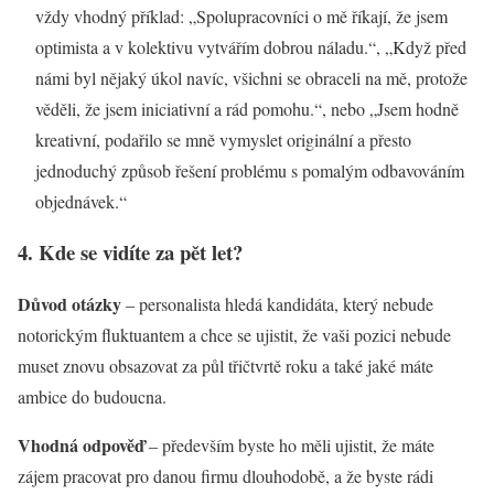
vždy vhodný příklad: „Spolupracovníci o mě říkají, že jsem
optimista a v kolektivu vytvářím dobrou náladu.“, „Když před
námi byl nějaký úkol navíc, všichni se obraceli na mě, protože
věděli, že jsem iniciativní a rád pomohu.“, nebo „Jsem hodně
kreativní, podařilo se mně vymyslet originální a přesto
jednoduchý způsob řešení problému s pomalým odbavováním
objednávek.“
4. Kde se vidíte za pět let?
Důvod otázky
– personalista hledá kandidáta, který nebude
notorickým fluktuantem a chce se ujistit, že vaši pozici nebude
muset znovu obsazovat za půl třičtvrtě roku a také jaké máte
ambice do budoucna.
Vhodná odpověď
– především byste ho měli ujistit, že máte
zájem pracovat pro danou firmu dlouhodobě, a že byste rádi