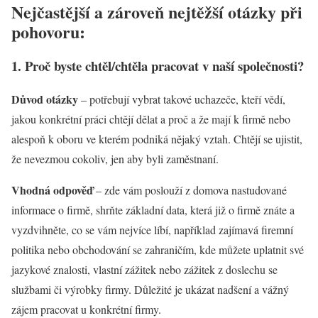
Nejčastější a zároveň nejtěžší otázky při
pohovoru:
1. Proč byste chtěl/chtěla pracovat v naší společnosti?
Důvod otázky
– potřebují vybrat takové uchazeče, kteří vědí,
jakou konkrétní práci chtějí dělat a proč a že mají k firmě nebo
alespoň k oboru ve kterém podniká nějaký vztah. Chtějí se ujistit,
že nevezmou cokoliv, jen aby byli zaměstnaní.
Vhodná odpověď
– zde vám poslouží z domova nastudované
informace o firmě, shrňte základní data, která již o firmě znáte a
vyzdvihněte, co se vám nejvíce líbí, například zajímavá firemní
politika nebo obchodování se zahraničím, kde můžete uplatnit své
jazykové znalosti, vlastní zážitek nebo zážitek z doslechu se
službami či výrobky firmy. Důležité je ukázat nadšení a vážný
zájem pracovat u konkrétní firmy.