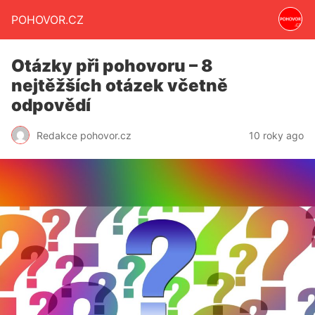
POHOVOR.CZ
Otázky při pohovoru – 8
nejtěžších otázek včetně
odpovědí
Redakce pohovor.cz
10 roky ago