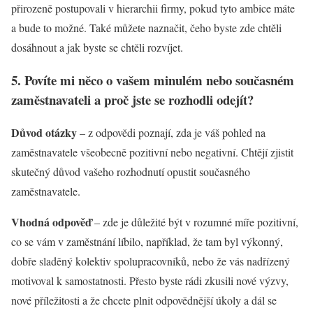
přirozeně postupovali v hierarchii firmy, pokud tyto ambice máte
a bude to možné. Také můžete naznačit, čeho byste zde chtěli
dosáhnout a jak byste se chtěli rozvíjet.
5. Povíte mi něco o vašem minulém nebo současném
zaměstnavateli a proč jste se rozhodli odejít?
Důvod otázky
– z odpovědi poznají, zda je váš pohled na
zaměstnavatele všeobecně pozitivní nebo negativní. Chtějí zjistit
skutečný důvod vašeho rozhodnutí opustit současného
zaměstnavatele.
Vhodná odpověď
– zde je důležité být v rozumné míře pozitivní,
co se vám v zaměstnání líbilo, například, že tam byl výkonný,
dobře sladěný kolektiv spolupracovníků, nebo že vás nadřízený
motivoval k samostatnosti. Přesto byste rádi zkusili nové výzvy,
nové příležitosti a že chcete plnit odpovědnější úkoly a dál se