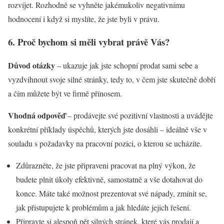
rozvíjet. Rozhodně se vyhněte jakémukoliv negativnímu
hodnocení i když si myslíte, že jste byli v právu.
6. Proč bychom si měli vybrat právě Vás?
Důvod otázky
– ukazuje jak jste schopní prodat sami sebe a
vyzdvihnout svoje silné stránky, tedy to, v čem jste skutečně dobří
a čím můžete být ve firmě přínosem.
Vhodná odpověď
– prodávejte své pozitivní vlastnosti a uvádějte
konkrétní příklady úspěchů, kterých jste dosáhli – ideálně vše v
souladu s požadavky na pracovní pozici, o kterou se ucházíte.
Zdůrazněte, že jste připraveni pracovat na plný výkon, že
budete plnit úkoly efektivně, samostatně a vše dotahovat do
konce. Máte také možnost prezentovat své nápady, zmínit se,
jak přistupujete k problémům a jak hledáte jejich řešení.
Připravte si alespoň pět silných stránek, které vás prodají a