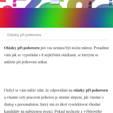
Otázky při pohovoru
Otázky při pohovoru
pro vás nemusí být noční můrou. Poradíme
vám jak se vypořádat s 8 nejtěžšími otázkami, se kterými se
můžete při pohovoru setkat.
otázky při pohovoru
I když se vám může zdát, že odpovídání na
a vlastně celý pracovní pohovor je strašné utrpení, jde vlastně o
dialog s personalistou, který má za úkol vyselektovat vhodné
kandidáty na nabízenou pozici. Pokud nechcete z výběrového