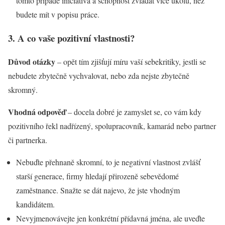
tomto případě iniciativa a schopnost zvládat více úkolů, než
budete mít v popisu práce.
3. A co vaše pozitivní vlastnosti?
Důvod otázky
– opět tím zjišťují míru vaší sebekritiky, jestli se
nebudete zbytečně vychvalovat, nebo zda nejste zbytečně
skromný.
Vhodná odpověď
– docela dobré je zamyslet se, co vám kdy
pozitivního řekl nadřízený, spolupracovník, kamarád nebo partner
či partnerka.
Nebuďte přehnaně skromní, to je negativní vlastnost zvlášť
starší generace, firmy hledají přirozeně sebevědomé
zaměstnance. Snažte se dát najevo, že jste vhodným
kandidátem.
Nevyjmenovávejte jen konkrétní přídavná jména, ale uveďte