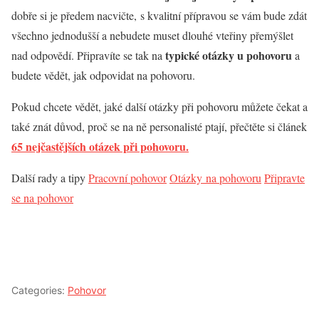
dobře si je předem nacvičte, s kvalitní přípravou se vám bude zdát
všechno jednodušší a nebudete muset dlouhé vteřiny přemýšlet
typické otázky u pohovoru
nad odpovědí. Připravíte se tak na
a
budete vědět, jak odpovidat na pohovoru.
Pokud chcete vědět, jaké další otázky při pohovoru můžete čekat a
také znát důvod, proč se na ně personalisté ptají, přečtěte si článek
65 nejčastějších otázek při pohovoru.
Další rady a tipy
Pracovní pohovor
Otázky na pohovoru
Připravte
se na pohovor
Categories:
Pohovor